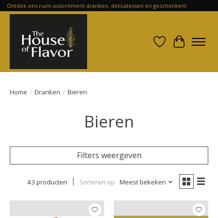
Ontdek ons ruim assortiment dranken, delicatessen en geschenken!
Verlanglijst
Winkelwa
Home
/
Dranken
/
Bieren
Bieren
Filters weergeven
43 producten
Sorteren op
Meest bekeken