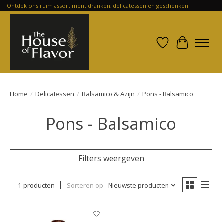
Ontdek ons ruim assortiment dranken, delicatessen en geschenken!
Verlanglijst
Winkelwa
Home
/
Delicatessen
/
Balsamico & Azijn
/
Pons - Balsamico
Pons - Balsamico
Filters weergeven
1 producten
Sorteren op
Nieuwste producten