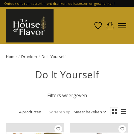
Ontdek ons ruim assortiment dranken, delicatessen en geschenken!
Verlanglijst
Winkelwa
Home
/
Dranken
/
Do It Yourself
Do It Yourself
Filters weergeven
4 producten
Sorteren op
Meest bekeken