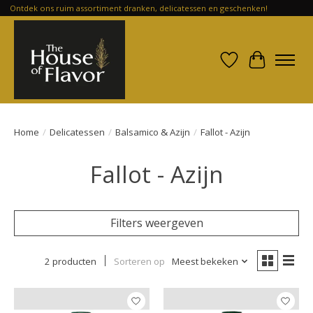
Ontdek ons ruim assortiment dranken, delicatessen en geschenken!
Verlanglijst
Winkelwa
Home
/
Delicatessen
/
Balsamico & Azijn
/
Fallot - Azijn
Fallot - Azijn
Filters weergeven
2 producten
Sorteren op
Meest bekeken