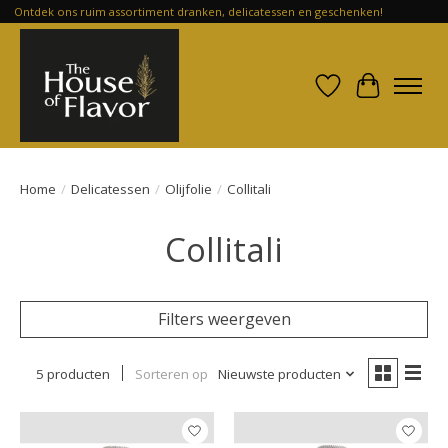
Ontdek ons ruim assortiment dranken, delicatessen en geschenken!
Verlanglijst
Winkelwa
Home
/
Delicatessen
/
Olijfolie
/
Collitali
Collitali
Filters weergeven
5 producten
Sorteren op
Nieuwste producten