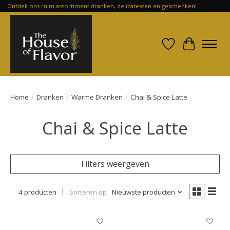
Ontdek ons ruim assortiment dranken, delicatessen en geschenken!
Verlanglijst
Winkelwa
Home
/
Dranken
/
Warme Dranken
/
Chai & Spice Latte
Chai & Spice Latte
Filters weergeven
4 producten
Sorteren op
Nieuwste producten