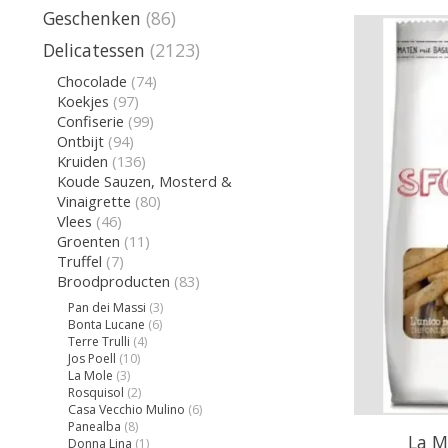
Geschenken
(86)
Delicatessen
(2123)
Chocolade
(74)
Koekjes
(97)
Confiserie
(99)
Ontbijt
(94)
Kruiden
(136)
Koude Sauzen, Mosterd &
Vinaigrette
(80)
Vlees
(46)
Groenten
(11)
Truffel
(7)
Broodproducten
(83)
Pan dei Massi
(3)
Bonta Lucane
(6)
Terre Trulli
(4)
Jos Poell
(10)
La Mole
(3)
Rosquisol
(2)
Casa Vecchio Mulino
(6)
Panealba
(8)
La M
Donna Lina
(1)