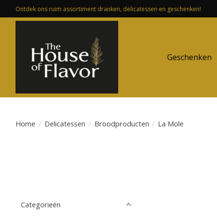
Ontdek ons ruim assortiment dranken, delicatessen en geschenken!
Geschenken
Home
/
Delicatessen
/
Broodproducten
/
La Mole
Categorieën