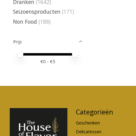
Dranken
(1642)
Seizoensproducten
(171)
Non Food
(188)
Prijs
Minimale prijswaarde
Price maximum value
€
0
- €
5
Categorieën
Geschenken
Delicatessen