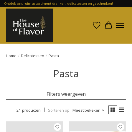
Ontdek ons ruim assortiment dranken, delicatessen en geschenken!
Verlanglijst
Winkelwa
Home
/
Delicatessen
/
Pasta
Pasta
Filters weergeven
21 producten
Sorteren op
Meest bekeken