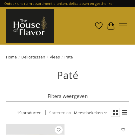
Ontdek ons ruim assortiment dranken, delicatessen en geschenken!
Verlanglijst
Winkelwa
Home
/
Delicatessen
/
Vlees
/
Paté
Paté
Filters weergeven
19 producten
Sorteren op
Meest bekeken