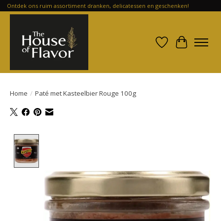
Ontdek ons ruim assortiment dranken, delicatessen en geschenken!
Verlanglijst
Winkelwa
Home
/
Paté met Kasteelbier Rouge 100g
Product image slideshow Items