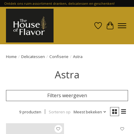
Ontdek ons ruim assortiment dranken, delicatessen en geschenken!
Verlanglijst
Winkelwa
Home
/
Delicatessen
/
Confiserie
/
Astra
Astra
Filters weergeven
9 producten
Sorteren op
Meest bekeken