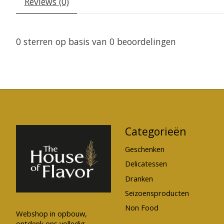
Reviews (0)
0
sterren op basis van
0
beoordelingen
Categorieën
Geschenken
Delicatessen
Dranken
Seizoensproducten
Non Food
Webshop in opbouw,
ontdenk ons volledig