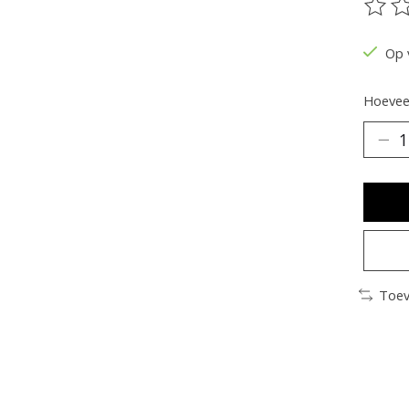
De be
Op 
Hoeveel
Toev