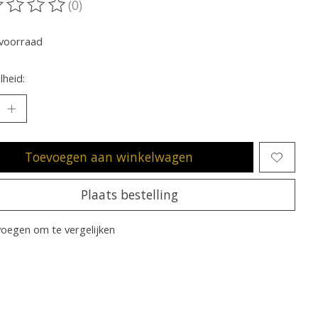
(0)
oordeling van dit product is
0
van de 5
voorraad
heid:
Toevoegen aan winkelwagen
Plaats bestelling
oegen om te vergelijken