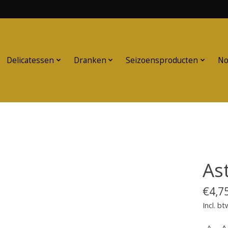
Delicatessen
Dranken
Seizoensproducten
No
As
€4,7
Incl. bt