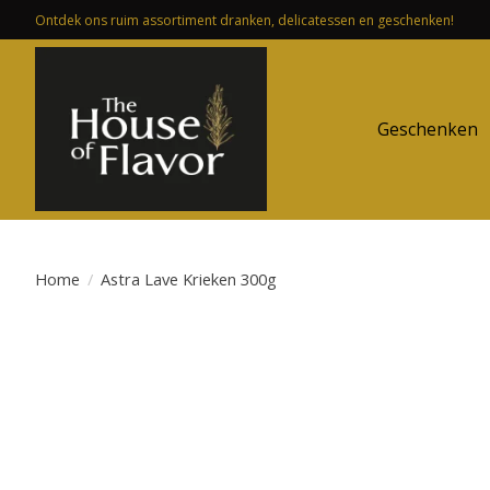
Ontdek ons ruim assortiment dranken, delicatessen en geschenken!
Geschenken
Home
/
Astra Lave Krieken 300g
Product image slideshow Items