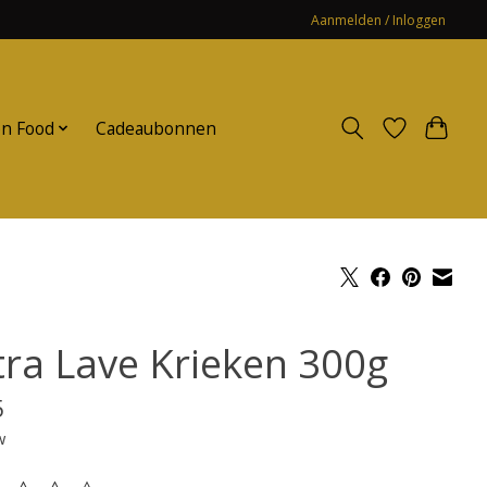
Aanmelden / Inloggen
n Food
Cadeaubonnen
tra Lave Krieken 300g
5
w