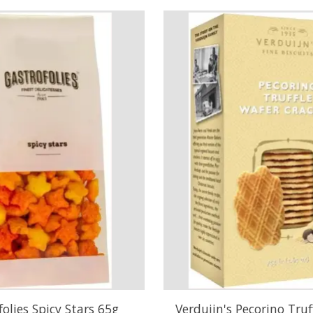
olies Spicy Stars 65g
Verduijn's Pecorino Truf