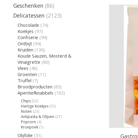
Geschenken
(86)
Delicatessen
(2123)
Chocolade
(74)
Koekjes
(97)
Confiserie
(99)
Ontbijt
(94)
Kruiden
(136)
Koude Sauzen, Mosterd &
Vinaigrette
(80)
Vlees
(46)
Groenten
(11)
Truffel
(7)
Broodproducten
(83)
Aperitiefknabbels
(162)
Chips
(52)
Hartige Koekjes
(55)
Noten
(23)
Antipasta & Olijven
(27)
Popcorn
(4)
Kroepoek
(1)
Olijfolie
(51)
Gastrof