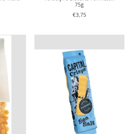
75g
€3,75