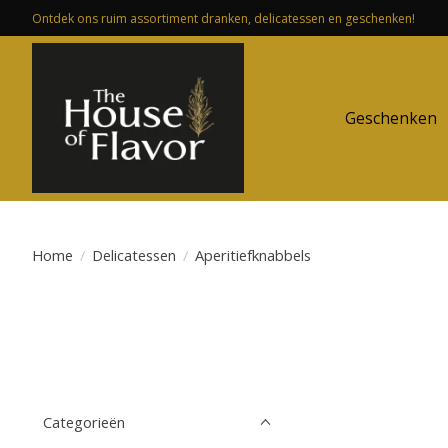
Ontdek ons ruim assortiment dranken, delicatessen en geschenken!
Geschenken
Home
/
Delicatessen
/
Aperitiefknabbels
Categorieën