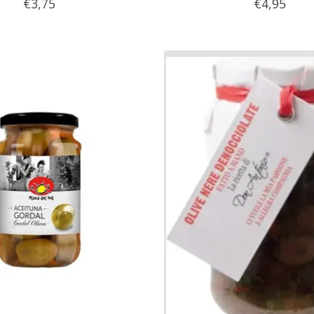
€3,75
€4,95