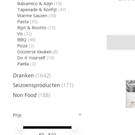
Balsamico & Azijn
(19)
Tapenade & Konfijt
(47)
Warme Sauzen
(30)
Pasta
(35)
Rijst & Risotto
(13)
Vis
(32)
BBQ
(49)
Pizza
(2)
Oosterse Keuken
(8)
Do It Yourself
(10)
Paella
(2)
Dranken
(1642)
Seizoensproducten
(171)
Non Food
(188)
Prijs
Minimale prijswaarde
Price maximum value
€
0
- €
10