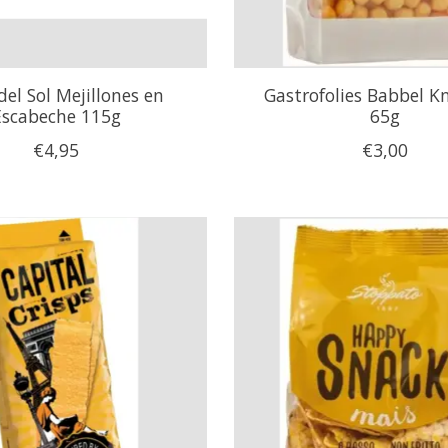
del Sol Mejillones en
Gastrofolies Babbel K
Escabeche 115g
65g
€4,95
€3,00