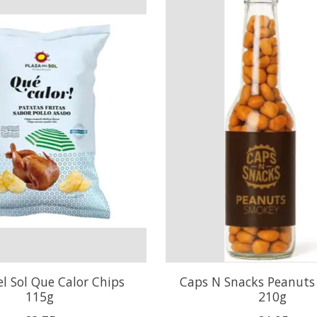
el Sol Que Calor Chips
Caps N Snacks Peanut
115g
210g