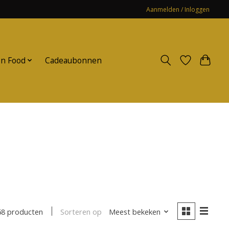
Aanmelden / Inloggen
n Food
Cadeaubonnen
Sorteren op
Meest bekeken
68 producten