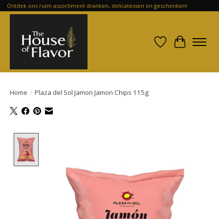
Ontdek ons ruim assortiment dranken, delicatessen en geschenken!
Verlanglijst
Winkelwa
Home
/
Plaza del Sol Jamon Jamon Chips 115g
Product image slideshow Items