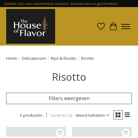
Ontdek ons ruim assortiment dranken, delicatessen en geschenken!
Verlanglijst
Winkelwa
Home
/
Delicatessen
/
Rijst & Risotto
/
Risotto
Risotto
Filters weergeven
5 producten
Sorteren op
Meest bekeken