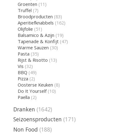
Groenten
(11)
Truffel
(7)
Broodproducten
(83)
Aperitiefknabbels
(162)
Olijfolie
(51)
Balsamico & Azijn
(19)
Tapenade & Konfijt
(47)
Warme Sauzen
(30)
Pasta
(35)
Rijst & Risotto
(13)
Vis
(32)
BBQ
(49)
Pizza
(2)
Oosterse Keuken
(8)
Do It Yourself
(10)
Paella
(2)
Dranken
(1642)
Seizoensproducten
(171)
Non Food
(188)