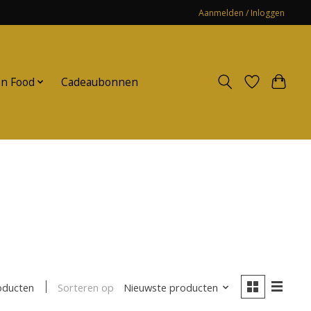
Aanmelden / Inloggen
n Food
Cadeaubonnen
Sorteren op
Nieuwste producten
oducten