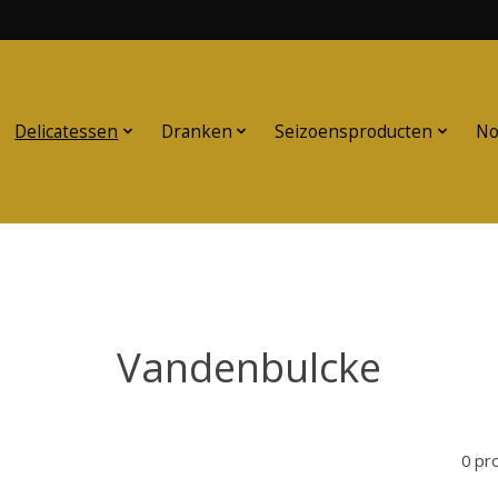
Delicatessen
Dranken
Seizoensproducten
No
Vandenbulcke
0 pr