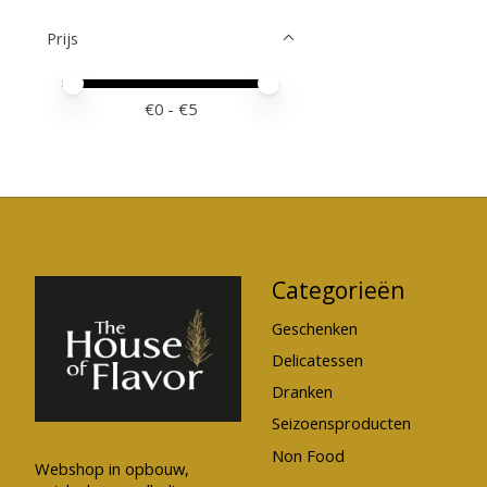
Prijs
Minimale prijswaarde
Price maximum value
€
0
- €
5
Categorieën
Geschenken
Delicatessen
Dranken
Seizoensproducten
Non Food
Webshop in opbouw,