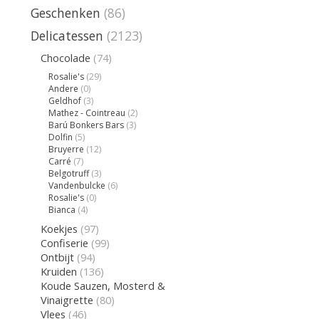
Geschenken
(86)
Delicatessen
(2123)
Chocolade
(74)
Rosalie's
(29)
Andere
(0)
Geldhof
(3)
Mathez - Cointreau
(2)
Barú Bonkers Bars
(3)
Dolfin
(5)
Bruyerre
(12)
Carré
(7)
Belgotruff
(3)
Vandenbulcke
(6)
Rosalie's
(0)
Bianca
(4)
Koekjes
(97)
Confiserie
(99)
Ontbijt
(94)
Kruiden
(136)
Koude Sauzen, Mosterd &
Vinaigrette
(80)
Vlees
(46)