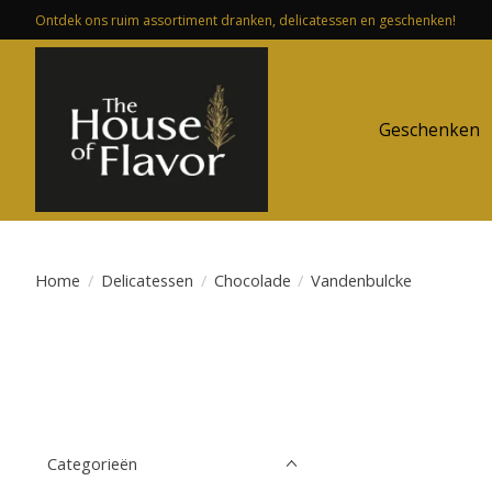
Ontdek ons ruim assortiment dranken, delicatessen en geschenken!
Geschenken
Home
/
Delicatessen
/
Chocolade
/
Vandenbulcke
Categorieën