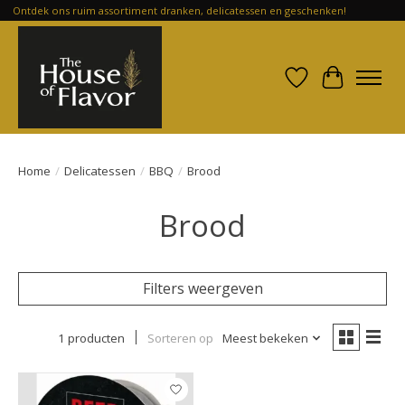
Ontdek ons ruim assortiment dranken, delicatessen en geschenken!
Verlanglijst
Winkelwa
Home
/
Delicatessen
/
BBQ
/
Brood
Brood
Filters weergeven
1 producten
Sorteren op
Meest bekeken