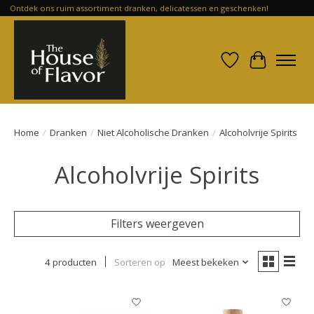
Ontdek ons ruim assortiment dranken, delicatessen en geschenken!
Verlanglijst
Winkelwa
Home
/
Dranken
/
Niet Alcoholische Dranken
/
Alcoholvrije Spirits
Alcoholvrije Spirits
Filters weergeven
4 producten
Sorteren op
Meest bekeken