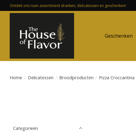
Ontdek ons ruim assortiment dranken, delicatessen en geschenken!
Geschenken
Home
/
Delicatessen
/
Broodproducten
/
Pizza Croccantina
Categorieën