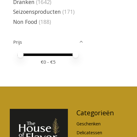
Dranken
(1642)
Seizoensproducten
(171)
Non Food
(188)
Prijs
Minimale prijswaarde
Price maximum value
€
0
- €
5
Categorieën
Geschenken
Delicatessen