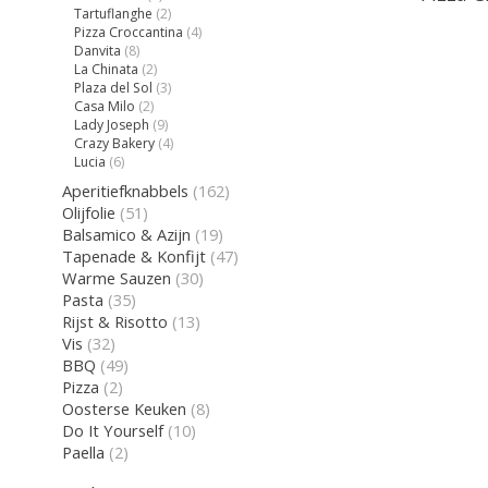
Tartuflanghe
(2)
Pizza Croccantina
(4)
Danvita
(8)
La Chinata
(2)
Plaza del Sol
(3)
Casa Milo
(2)
Lady Joseph
(9)
Crazy Bakery
(4)
Lucia
(6)
Aperitiefknabbels
(162)
Olijfolie
(51)
Balsamico & Azijn
(19)
Tapenade & Konfijt
(47)
Warme Sauzen
(30)
Pasta
(35)
Rijst & Risotto
(13)
Vis
(32)
BBQ
(49)
Pizza
(2)
Oosterse Keuken
(8)
Do It Yourself
(10)
Paella
(2)