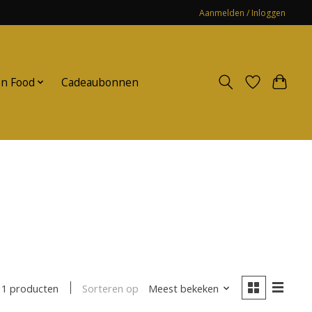
Aanmelden / Inloggen
n Food
Cadeaubonnen
Sorteren op
Meest bekeken
1 producten