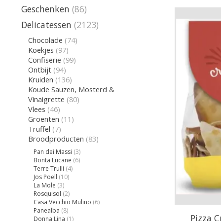
Geschenken
(86)
Delicatessen
(2123)
Chocolade
(74)
Koekjes
(97)
Confiserie
(99)
Ontbijt
(94)
Kruiden
(136)
Koude Sauzen, Mosterd &
Vinaigrette
(80)
Vlees
(46)
Groenten
(11)
Truffel
(7)
Broodproducten
(83)
Pan dei Massi
(3)
Bonta Lucane
(6)
Terre Trulli
(4)
Jos Poell
(10)
La Mole
(3)
Rosquisol
(2)
Casa Vecchio Mulino
(6)
Panealba
(8)
Pizza 
Donna Lina
(1)