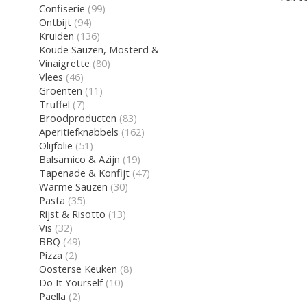
Confiserie
(99)
Ontbijt
(94)
Kruiden
(136)
Koude Sauzen, Mosterd &
Vinaigrette
(80)
Vlees
(46)
Groenten
(11)
Truffel
(7)
Broodproducten
(83)
Aperitiefknabbels
(162)
Olijfolie
(51)
Balsamico & Azijn
(19)
Tapenade & Konfijt
(47)
Warme Sauzen
(30)
Pasta
(35)
Rijst & Risotto
(13)
Vis
(32)
BBQ
(49)
Pizza
(2)
Oosterse Keuken
(8)
Do It Yourself
(10)
Paella
(2)