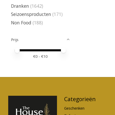
Dranken
(1642)
Seizoensproducten
(171)
Non Food
(188)
Prijs
Minimale prijswaarde
Price maximum value
€
0
- €
10
Categorieën
Geschenken