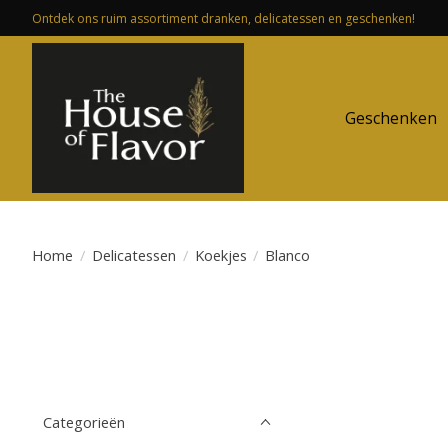
Ontdek ons ruim assortiment dranken, delicatessen en geschenken!
Geschenken
Home
/
Delicatessen
/
Koekjes
/
Blanco
Categorieën