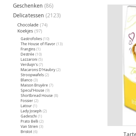
Geschenken
(86)
Delicatessen
(2123)
Chocolade
(74)
Koekjes
(97)
Gastrofolies
(10)
The House of Flavor
(13)
Frangins
(1)
Destrée
(10)
Lazzaroni
(5)
Verduijn's
(7)
Macarons D'Haubry
(2)
Stroopwafels
(2)
Blanco
(3)
Maison Bruyère
(7)
Specul'House
(9)
Shortbread House
(8)
Fossier
(2)
Latour
(1)
Lady Joseph
(2)
Gadeschi
(1)
Prato Belli
(2)
Van Strien
(3)
Bristot
(6)
Tart