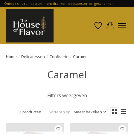
Ontdek ons ruim assortiment dranken, delicatessen en geschenken!
Verlanglijst
Winkelwa
Home
/
Delicatessen
/
Confiserie
/
Caramel
Caramel
Filters weergeven
2 producten
Sorteren op
Meest bekeken