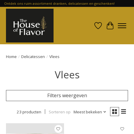
Ontdek ons ruim assortiment dranken, delicatessen en geschenken!
Verlanglijst
Winkelwa
Home
/
Delicatessen
/
Vlees
Vlees
Filters weergeven
23 producten
Sorteren op
Meest bekeken