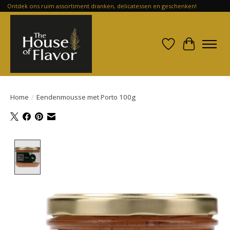
Ontdek ons ruim assortiment dranken, delicatessen en geschenken!
Verlanglijst
Winkelwa
Home
/
Eendenmousse met Porto 100g
Product image slideshow Items