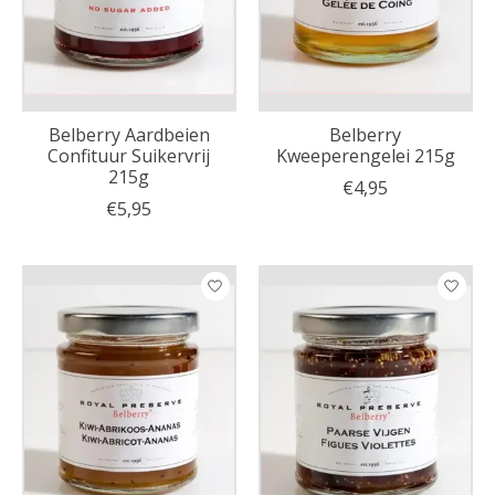
Belberry Aardbeien
Belberry
Confituur Suikervrij
Kweeperengelei 215g
215g
€4,95
€5,95