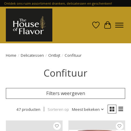
Ontdek ons ruim assortiment dranken, delicatessen en geschenken!
Verlanglijst
Winkelwa
Home
/
Delicatessen
/
Ontbijt
/
Confituur
Confituur
Filters weergeven
47 producten
Sorteren op
Meest bekeken