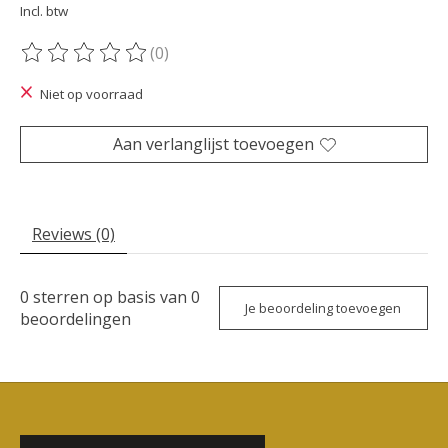
Incl. btw
(0)
De beoordeling van dit product is
0
van de 5
Niet op voorraad
Aan verlanglijst toevoegen
Reviews (0)
0
sterren op basis van
0
Je beoordeling toevoegen
beoordelingen