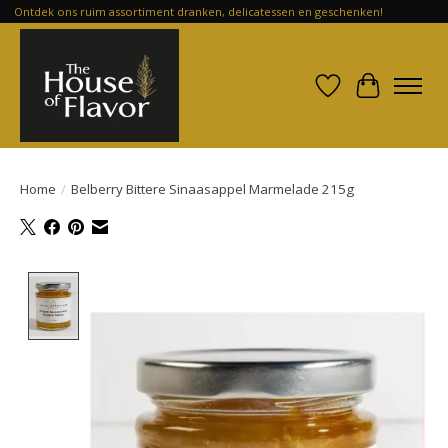
Ontdek ons ruim assortiment dranken, delicatessen en geschenken!
Verlanglijst
Winkelwa
Home
/
Belberry Bittere Sinaasappel Marmelade 215g
Product image slideshow Items