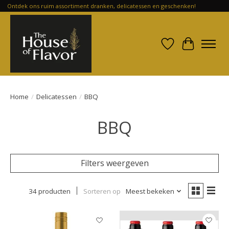
Ontdek ons ruim assortiment dranken, delicatessen en geschenken!
Verlanglijst
Winkelwa
Home
/
Delicatessen
/
BBQ
BBQ
Filters weergeven
34 producten
Sorteren op
Meest bekeken