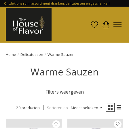
Ontdek ons ruim assortiment dranken, delicatessen en geschenken!
Verlanglijst
Winkelwa
Home
/
Delicatessen
/
Warme Sauzen
Warme Sauzen
Filters weergeven
20 producten
Sorteren op
Meest bekeken