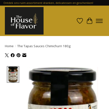
Ontdek ons ruim assortiment dranken, delicatessen en geschenken!
Verlanglijst
Winkelwa
Home
/
The Tapas Sauces Chimichurri 180g
Product image slideshow Items