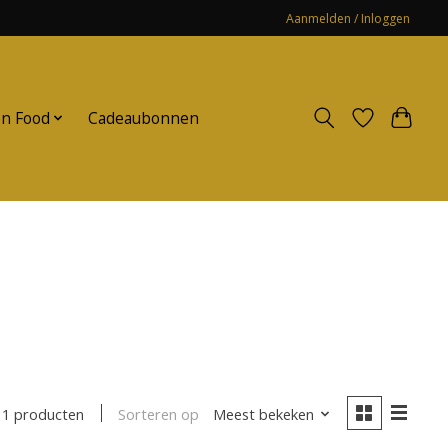
Aanmelden / Inloggen
n Food
Cadeaubonnen
Sorteren op
Meest bekeken
1 producten