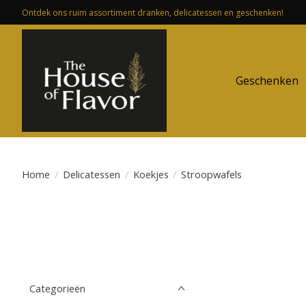
Ontdek ons ruim assortiment dranken, delicatessen en geschenken!
Geschenken
Home
/
Delicatessen
/
Koekjes
/
Stroopwafels
Categorieën