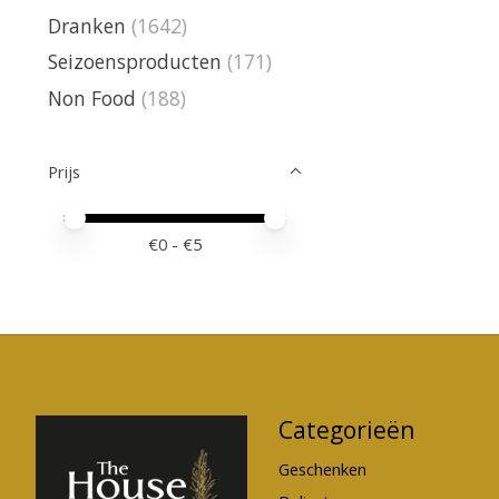
Dranken
(1642)
Seizoensproducten
(171)
Non Food
(188)
Prijs
Minimale prijswaarde
Price maximum value
€
0
- €
5
Categorieën
Geschenken