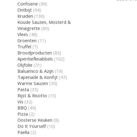
Confiserie
(99)
Ontbijt
(94)
Kruiden
(136)
Koude Sauzen, Mosterd &
Vinaigrette
(80)
Vlees
(46)
Groenten
(11)
Truffel
(7)
Broodproducten
(83)
Aperitiefknabbels
(162)
Olijfolie
(51)
Balsamico & Azijn
(19)
Tapenade & Konfijt
(47)
Warme Sauzen
(30)
Pasta
(35)
Rijst & Risotto
(13)
Vis
(32)
BBQ
(49)
Pizza
(2)
Oosterse Keuken
(8)
Do It Yourself
(10)
Paella
(2)