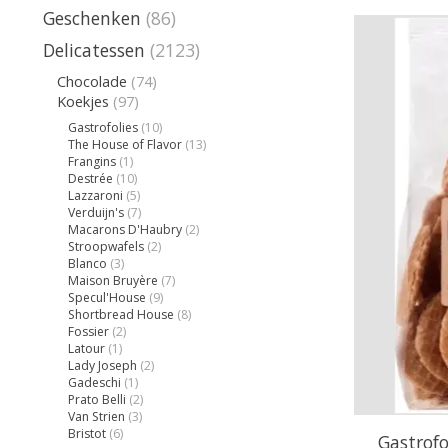
Geschenken
(86)
Delicatessen
(2123)
Chocolade
(74)
Koekjes
(97)
Gastrofolies
(10)
The House of Flavor
(13)
Frangins
(1)
Destrée
(10)
Lazzaroni
(5)
Verduijn's
(7)
Macarons D'Haubry
(2)
Stroopwafels
(2)
Blanco
(3)
Maison Bruyère
(7)
Specul'House
(9)
Shortbread House
(8)
Fossier
(2)
Latour
(1)
Lady Joseph
(2)
Gadeschi
(1)
Prato Belli
(2)
Van Strien
(3)
Bristot
(6)
Gastrofo