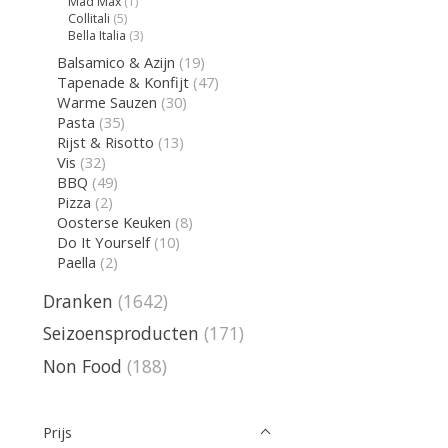
Mad Max
(1)
Collitali
(5)
Bella Italia
(3)
Balsamico & Azijn
(19)
Tapenade & Konfijt
(47)
Warme Sauzen
(30)
Pasta
(35)
Rijst & Risotto
(13)
Vis
(32)
BBQ
(49)
Pizza
(2)
Oosterse Keuken
(8)
Do It Yourself
(10)
Paella
(2)
Dranken
(1642)
Seizoensproducten
(171)
Non Food
(188)
Prijs