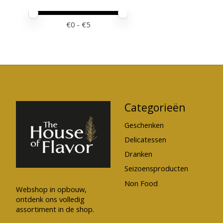
Minimale prijswaarde
Price maximum value
€
0
- €
5
Categorieën
Geschenken
Delicatessen
Dranken
Seizoensproducten
Non Food
Webshop in opbouw,
ontdenk ons volledig
assortiment in de shop.