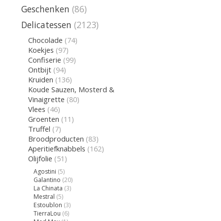
Geschenken
(86)
Delicatessen
(2123)
Chocolade
(74)
Koekjes
(97)
Confiserie
(99)
Ontbijt
(94)
Kruiden
(136)
Koude Sauzen, Mosterd &
Vinaigrette
(80)
Vlees
(46)
Groenten
(11)
Truffel
(7)
Broodproducten
(83)
Aperitiefknabbels
(162)
Olijfolie
(51)
Agostini
(5)
Galantino
(20)
La Chinata
(3)
Mestral
(5)
Estoublon
(3)
TierraLou
(6)