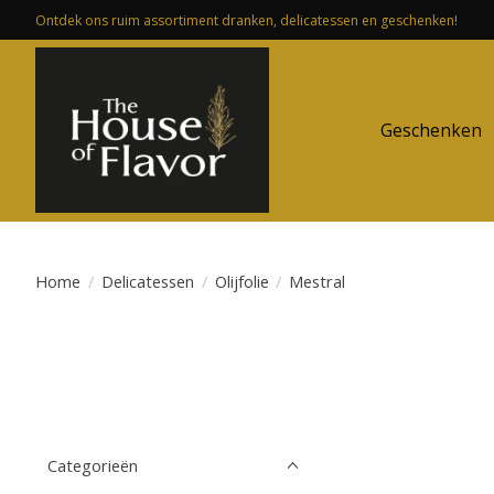
Ontdek ons ruim assortiment dranken, delicatessen en geschenken!
Geschenken
Home
/
Delicatessen
/
Olijfolie
/
Mestral
Categorieën