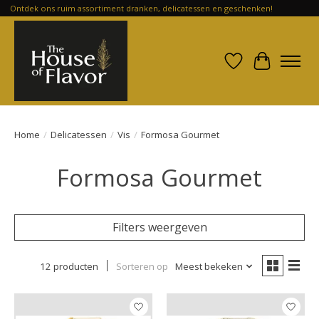
Ontdek ons ruim assortiment dranken, delicatessen en geschenken!
Verlanglijst
Winkelwa
Home
/
Delicatessen
/
Vis
/
Formosa Gourmet
Formosa Gourmet
Filters weergeven
12 producten
Sorteren op
Meest bekeken