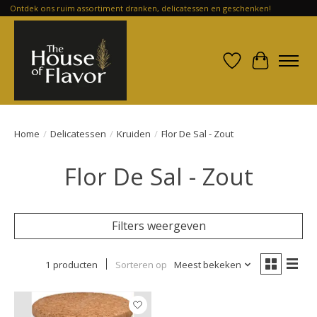
Ontdek ons ruim assortiment dranken, delicatessen en geschenken!
Verlanglijst
Winkelwa
Home
/
Delicatessen
/
Kruiden
/
Flor De Sal - Zout
Flor De Sal - Zout
Filters weergeven
1 producten
Sorteren op
Meest bekeken