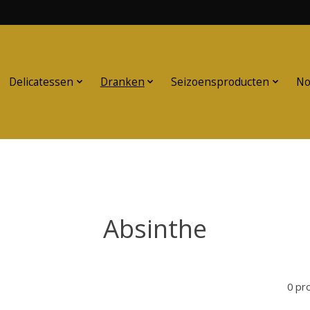
Delicatessen
Dranken
Seizoensproducten
No
Absinthe
0 pr