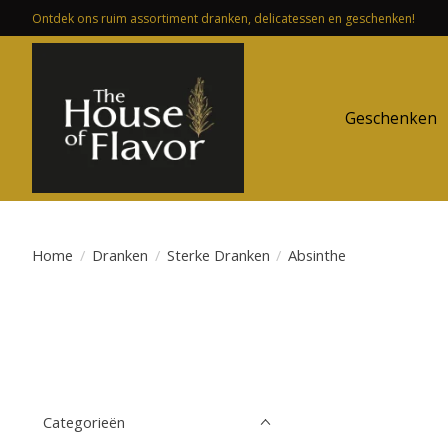
Ontdek ons ruim assortiment dranken, delicatessen en geschenken!
Geschenken
Home
/
Dranken
/
Sterke Dranken
/
Absinthe
Categorieën