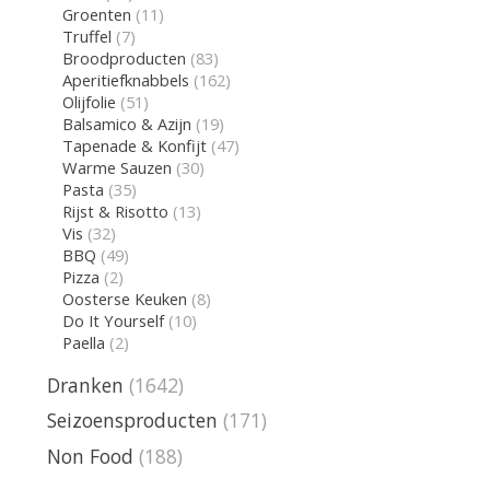
Groenten
(11)
Truffel
(7)
Broodproducten
(83)
Aperitiefknabbels
(162)
Olijfolie
(51)
Balsamico & Azijn
(19)
Tapenade & Konfijt
(47)
Warme Sauzen
(30)
Pasta
(35)
Rijst & Risotto
(13)
Vis
(32)
BBQ
(49)
Pizza
(2)
Oosterse Keuken
(8)
Do It Yourself
(10)
Paella
(2)
Dranken
(1642)
Seizoensproducten
(171)
Non Food
(188)