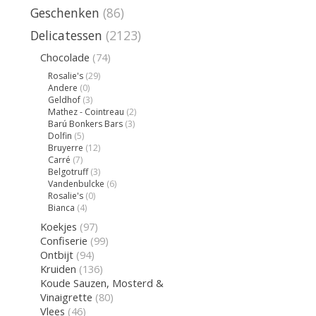
Geschenken
(86)
Delicatessen
(2123)
Chocolade
(74)
Rosalie's
(29)
Andere
(0)
Geldhof
(3)
Mathez - Cointreau
(2)
Barú Bonkers Bars
(3)
Dolfin
(5)
Bruyerre
(12)
Carré
(7)
Belgotruff
(3)
Vandenbulcke
(6)
Rosalie's
(0)
Bianca
(4)
Koekjes
(97)
Confiserie
(99)
Ontbijt
(94)
Kruiden
(136)
Koude Sauzen, Mosterd &
Vinaigrette
(80)
Vlees
(46)