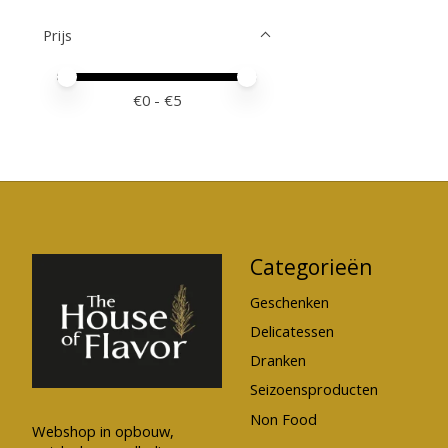
Prijs
Minimale prijswaarde
Price maximum value
€
0
- €
5
Categorieën
Geschenken
Delicatessen
Dranken
Seizoensproducten
Non Food
Webshop in opbouw,