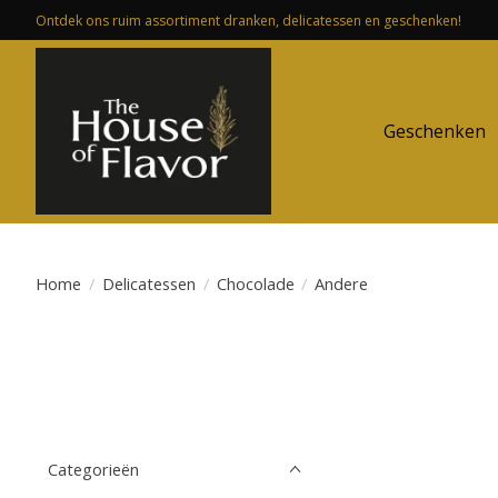
Ontdek ons ruim assortiment dranken, delicatessen en geschenken!
Geschenken
Home
/
Delicatessen
/
Chocolade
/
Andere
Categorieën