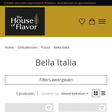
Ontdek ons ruim assortiment dranken, delicatessen en geschenken!
Verlanglijst
Winkelwa
Home
/
Delicatessen
/
Pasta
/
Bella Italia
Bella Italia
Filters weergeven
5 producten
Sorteren op
Meest bekeken