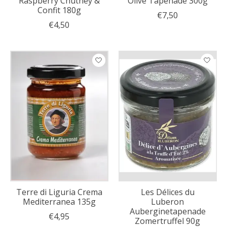
Raspberry Chutney &
Olive Tapenade 300g
Confit 180g
€7,50
€4,50
Terre di Liguria Crema
Les Délices du
Mediterranea 135g
Luberon
Auberginetapenade
€4,95
Zomertruffel 90g