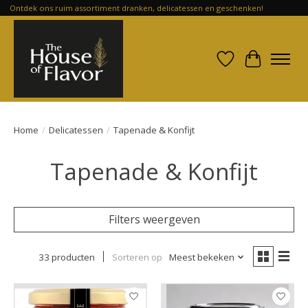
Ontdek ons ruim assortiment dranken, delicatessen en geschenken!
Verlanglijst
Winkelwa
Home
/
Delicatessen
/
Tapenade & Konfijt
Tapenade & Konfijt
Filters weergeven
33 producten
Sorteren op
Meest bekeken