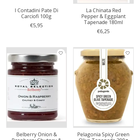
I Contadini Pate Di
La Chinata Red
Carciofi 100g
Pepper & Eggplant
Tapenade 180ml
€5,95
€6,25
Belberry Onion &
Pelagonia Spicy Green