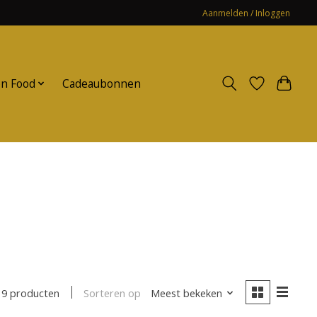
Aanmelden / Inloggen
n Food
Cadeaubonnen
Sorteren op
Meest bekeken
19 producten