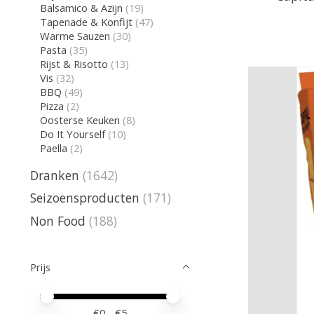
Balsamico & Azijn
(19)
Tapenade & Konfijt
(47)
Warme Sauzen
(30)
Pasta
(35)
Rijst & Risotto
(13)
Vis
(32)
BBQ
(49)
Pizza
(2)
Oosterse Keuken
(8)
Do It Yourself
(10)
Paella
(2)
Dranken
(1642)
Seizoensproducten
(171)
Non Food
(188)
Prijs
Minimale prijswaarde
Price maximum value
€
0
- €
5