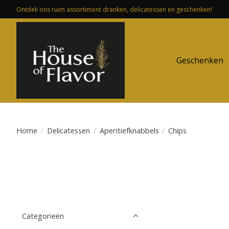
Ontdek ons ruim assortiment dranken, delicatessen en geschenken!
Geschenken
Home
/
Delicatessen
/
Aperitiefknabbels
/
Chips
Categorieën