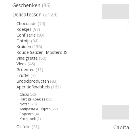
Geschenken
(86)
Delicatessen
(2123)
Chocolade
(74)
Koekjes
(97)
Confiserie
(99)
Ontbijt
(94)
Kruiden
(136)
Koude Sauzen, Mosterd &
Vinaigrette
(80)
Vlees
(46)
Groenten
(11)
Truffel
(7)
Broodproducten
(83)
Aperitiefknabbels
(162)
Chips
(52)
Hartige Koekjes
(55)
Noten
(23)
Antipasta & Olijven
(27)
Popcorn
(4)
Kroepoek
(1)
Olijfolie
(51)
Capita