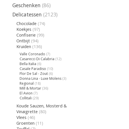
Geschenken
(86)
Delicatessen
(2123)
Chocolade
(74)
Koekjes
(97)
Confiserie
(99)
Ontbijt
(94)
Kruiden
(136)
Valle Coronado
(7)
Casarecci Di Calabria
(12)
Bella Italia
(6)
Casale Paradiso
(10)
Flor De Sal - Zout
(6)
Donna Lina - Luxe Molens
(3)
Regional
(18)
Mill & Mortar
(36)
El Avion
(7)
Collitali
(29)
Koude Sauzen, Mosterd &
Vinaigrette
(80)
Vlees
(46)
Groenten
(11)
Truffel
(7)