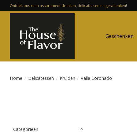
Ontdek ons ruim assortiment dranken, delicatessen en geschenken!
Geschenken
Home
/
Delicatessen
/
Kruiden
/
Valle Coronado
Categorieën