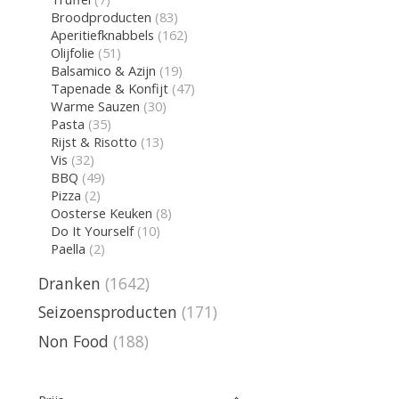
Broodproducten
(83)
Aperitiefknabbels
(162)
Olijfolie
(51)
Balsamico & Azijn
(19)
Tapenade & Konfijt
(47)
Warme Sauzen
(30)
Pasta
(35)
Rijst & Risotto
(13)
Vis
(32)
BBQ
(49)
Pizza
(2)
Oosterse Keuken
(8)
Do It Yourself
(10)
Paella
(2)
Dranken
(1642)
Seizoensproducten
(171)
Non Food
(188)