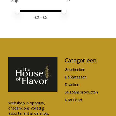
Prijs
Minimale prijswaarde
Price maximum value
€
0
- €
5
Categorieën
Geschenken
Delicatessen
Dranken
Seizoensproducten
Non Food
Webshop in opbouw,
ontdenk ons volledig
assortiment in de shop.