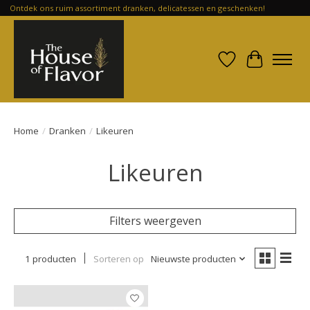
Ontdek ons ruim assortiment dranken, delicatessen en geschenken!
Verlanglijst
Winkelwa
Home
/
Dranken
/
Likeuren
Likeuren
Filters weergeven
1 producten
Sorteren op
Nieuwste producten