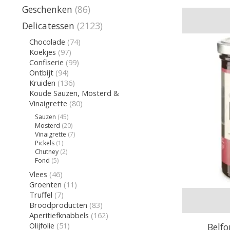
Geschenken
(86)
Delicatessen
(2123)
Chocolade
(74)
Koekjes
(97)
Confiserie
(99)
Ontbijt
(94)
Kruiden
(136)
Koude Sauzen, Mosterd &
Vinaigrette
(80)
Sauzen
(45)
Mosterd
(20)
Vinaigrette
(7)
Pickels
(1)
Chutney
(2)
Fond
(5)
Vlees
(46)
Groenten
(11)
Truffel
(7)
Broodproducten
(83)
Aperitiefknabbels
(162)
Olijfolie
(51)
Belf