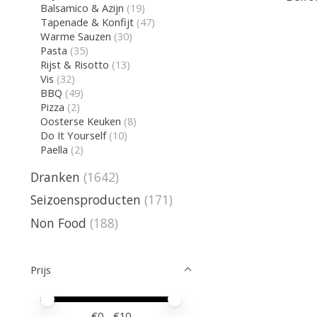
Balsamico & Azijn
(19)
Tapenade & Konfijt
(47)
Warme Sauzen
(30)
Pasta
(35)
Rijst & Risotto
(13)
Vis
(32)
BBQ
(49)
Pizza
(2)
Oosterse Keuken
(8)
Do It Yourself
(10)
Paella
(2)
Dranken
(1642)
Seizoensproducten
(171)
Non Food
(188)
Prijs
Minimale prijswaarde
Price maximum value
€
0
- €
10