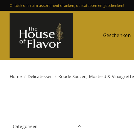
Ontdek ons ruim assortiment dranken, delicatessen en geschenken!
Geschenken
Home
/
Delicatessen
/
Koude Sauzen, Mosterd & Vinaigrette
Categorieën