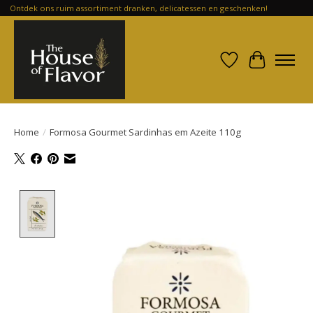
Ontdek ons ruim assortiment dranken, delicatessen en geschenken!
Verlanglijst
Winkelwa
Home
/
Formosa Gourmet Sardinhas em Azeite 110g
Product image slideshow Items