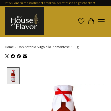
Ontdek ons ruim assortiment dranken, delicatessen en geschenken!
Verlanglijst
Winkelwa
Home
/
Don Antonio Sugo alla Piemontese 500g
Product image slideshow Items