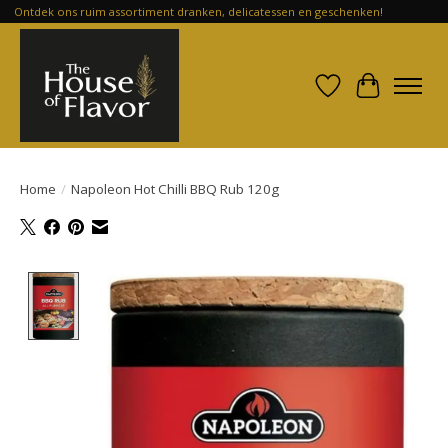
Ontdek ons ruim assortiment dranken, delicatessen en geschenken!
Verlanglijst
Winkelwa
Home
/
Napoleon Hot Chilli BBQ Rub 120g
Product image slideshow Items