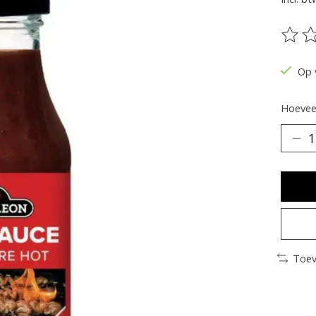
De be
Op 
Hoeveel
Toev