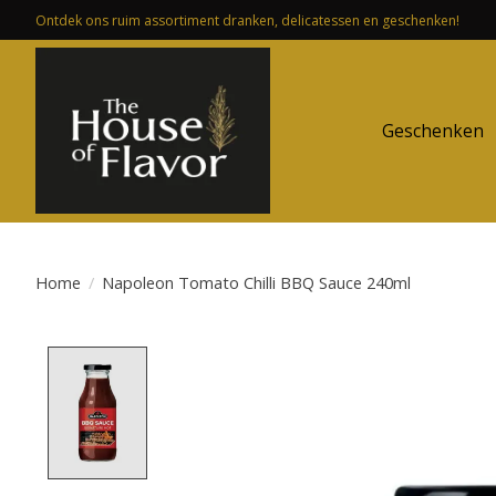
Ontdek ons ruim assortiment dranken, delicatessen en geschenken!
Geschenken
Home
/
Napoleon Tomato Chilli BBQ Sauce 240ml
Product image slideshow Items