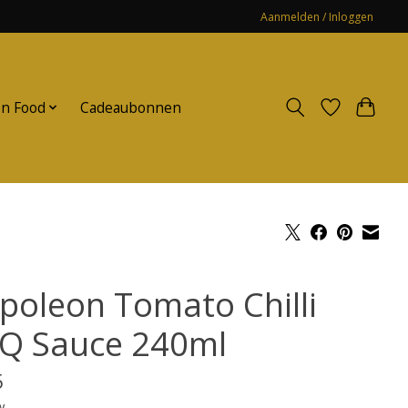
Aanmelden / Inloggen
n Food
Cadeaubonnen
poleon Tomato Chilli
Q Sauce 240ml
5
w