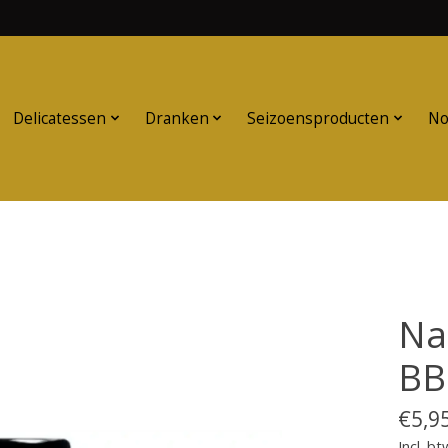
Delicatessen
Dranken
Seizoensproducten
No
Na
BB
€5,9
Incl. bt