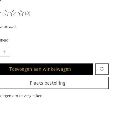
(0)
oordeling van dit product is
0
van de 5
voorraad
heid:
Toevoegen aan winkelwagen
Plaats bestelling
oegen om te vergelijken