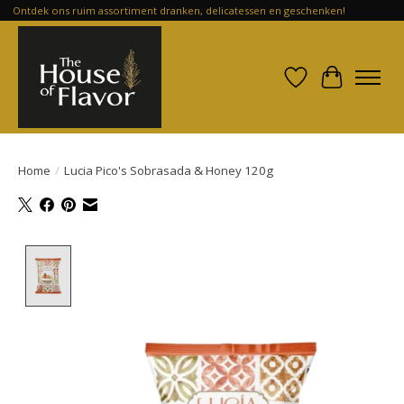
Ontdek ons ruim assortiment dranken, delicatessen en geschenken!
Verlanglijst
Winkelwa
Home
/
Lucia Pico's Sobrasada & Honey 120g
Product image slideshow Items