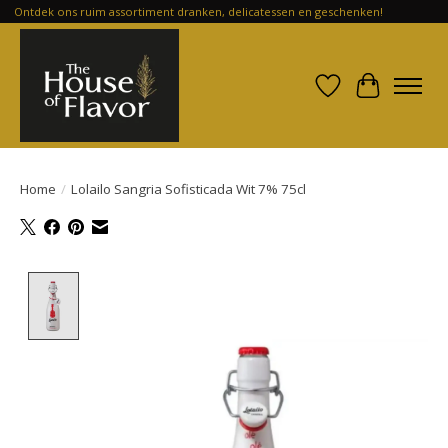
Ontdek ons ruim assortiment dranken, delicatessen en geschenken!
Verlanglijst
Winkelwa
Home
/
Lolailo Sangria Sofisticada Wit 7% 75cl
Product image slideshow Items