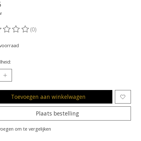
5
w
(0)
oordeling van dit product is
0
van de 5
voorraad
heid:
Toevoegen aan winkelwagen
Plaats bestelling
oegen om te vergelijken