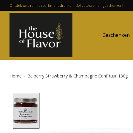
Ontdek ons ruim assortiment dranken, delicatessen en geschenken!
Geschenken
Home
/
Belberry Strawberry & Champagne Confituur 130g
Product image slideshow Items