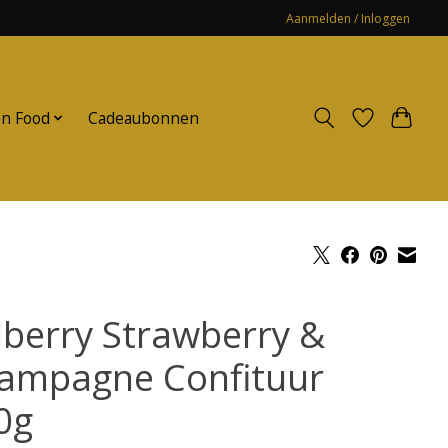
Aanmelden / Inloggen
n Food
Cadeaubonnen
lberry Strawberry &
ampagne Confituur
0g