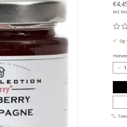
€4,4
Incl. bt
De be
Op 
Hoeveel
Toev