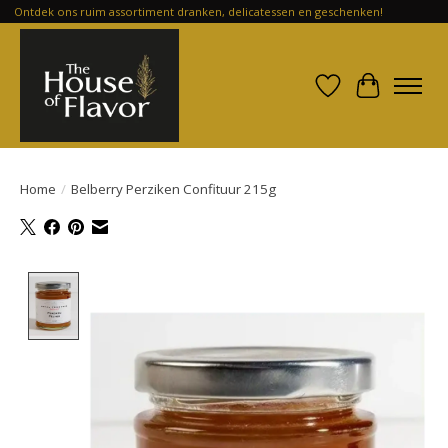
Ontdek ons ruim assortiment dranken, delicatessen en geschenken!
Verlanglijst
Winkelwa
Home
/
Belberry Perziken Confituur 215g
Product image slideshow Items