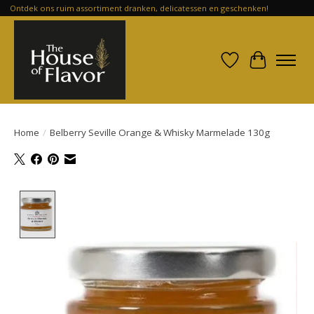
Ontdek ons ruim assortiment dranken, delicatessen en geschenken!
Verlanglijst
Winkelwa
Home
/
Belberry Seville Orange & Whisky Marmelade 130g
Product image slideshow Items