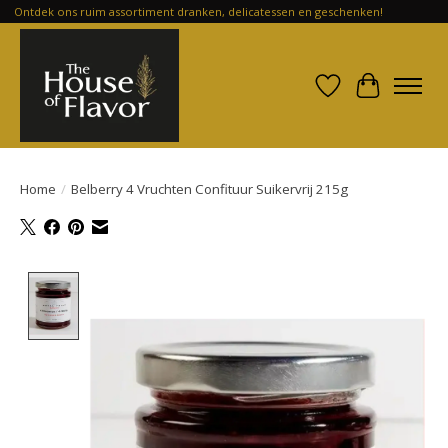
Ontdek ons ruim assortiment dranken, delicatessen en geschenken!
Verlanglijst
Winkelwa
Home
/
Belberry 4 Vruchten Confituur Suikervrij 215g
Product image slideshow Items